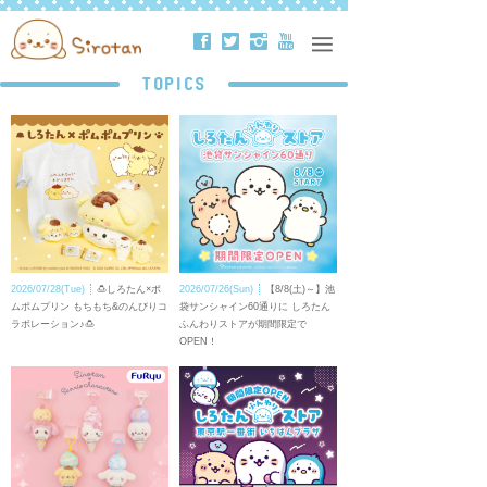
ä
å
ë
ð
TOPICS
2026/07/28(Tue)
🍮しろたん×ポ
2026/07/26(Sun)
【8/8(土)～】池
ムポムプリン もちもち&のんびりコ
袋サンシャイン60通りに しろたん
ラボレーション♪🍮
ふんわりストアが期間限定で
OPEN！