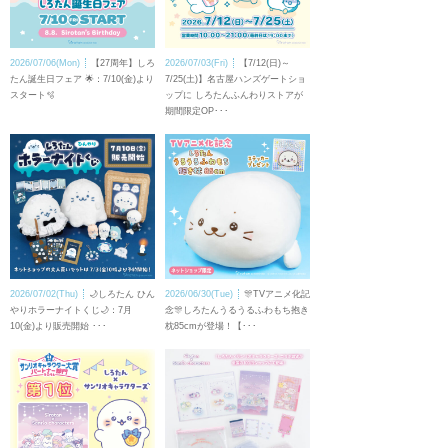
2026/07/06(Mon)
【27周年】しろ
2026/07/03(Fri)
【7/12(日)～
たん誕生日フェア 🌟：7/10(金)より
7/25(土)】名古屋ハンズゲートショ
スタート🫧
ップに しろたんふんわりストアが
期間限定OP･･･
2026/07/02(Thu)
🌙しろたん ひん
2026/06/30(Tue)
🎊TVアニメ化記
やりホラーナイトくじ🌙：7月
念🎊しろたんうるうるふわもち抱き
10(金)より販売開始 ･･･
枕85cmが登場！【･･･