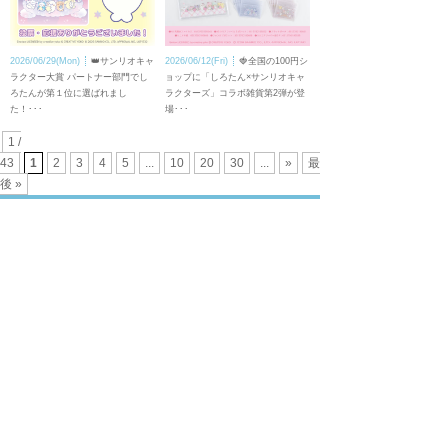
2026/06/29(Mon)
👑サンリオキャ
2026/06/12(Fri)
🍓全国の100円シ
ラクター大賞 パートナー部門でし
ョップに「しろたん×サンリオキャ
ろたんが第１位に選ばれまし
ラクターズ」コラボ雑貨第2弾が登
た！･･･
場･･･
1 /
43
1
2
3
4
5
...
10
20
30
...
»
最
後 »
トップページ
壁紙ダウンロード
キャラクター
LINEスタンプ
トピックス
スマホアプリ
スペシャル