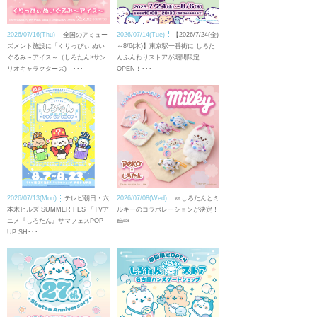
2026/07/16(Thu)
全国のアミュー
2026/07/14(Tue)
【2026/7/24(金)
ズメント施設に「くりっぴぃ ぬい
～8/6(木)】東京駅一番街に しろた
ぐるみ～アイス～（しろたん×サン
んふんわりストアが期間限定
リオキャラクターズ)」･･･
OPEN！･･･
2026/07/13(Mon)
テレビ朝日・六
2026/07/08(Wed)
🍬しろたんとミ
本木ヒルズ SUMMER FES 「TVア
ルキーのコラボレーションが決定！
ニメ『しろたん』サマフェスPOP
🍰🍬
UP SH･･･