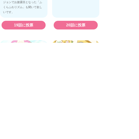
ジョンでお披露目となった「ふ
くらふわリズム」も聞いて欲し
いです。
19話に投票
20話に投票
#21 とるとるしろたん
#22 なかよししろたんファ
イブ
思わず連なってしまうしろたん
しろたん学園でおなじみの、し
たちが可愛い回です。 いたずら
ろたん、しろちい、しろまる、
っ子のくろたんが混ざっている
しろほん、シロックの仲良し５
けど、この回では特にイジワル
人組が登場する回。 先生が教え
したり暴れたりしない平和なと
る「ふわふわ方程式」と黒板に
ころがお気に入りです。 ゲーム
描かれた絵にも注目です。 のん
機のアームや、コイン、お財布
びり過ぎて声がフェードアウト
など、しろたんの顔がついた可
気味のしろまると、格好良く爽
愛い小物も見所です。
やかな声のシロック。 しろたん
ファイブひとりひとりの個性が
表れているところがポイント。