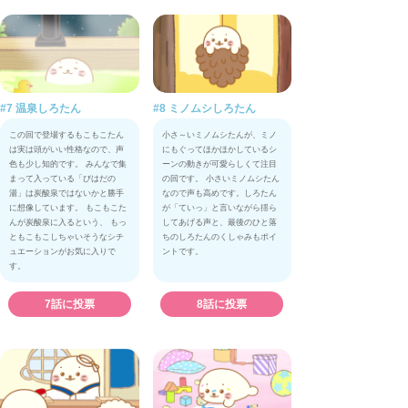
#7 温泉しろたん
#8 ミノムシしろたん
この回で登場するもこもこたん
小さ～いミノムシたんが、ミノ
は実は頭がいい性格なので、声
にもぐってほかほかしているシ
色も少し知的です。 みんなで集
ーンの動きが可愛らしくて注目
まって入っている「びはだの
の回です。 小さいミノムシたん
湯」は炭酸泉ではないかと勝手
なので声も高めです。しろたん
に想像しています。 もこもこた
が「ていっ」と言いながら揺ら
んが炭酸泉に入るという、 もっ
してあげる声と、最後のひと落
ともこもこしちゃいそうなシチ
ちのしろたんのくしゃみもポイ
ュエーションがお気に入りで
ントです。
す。
7話に投票
8話に投票