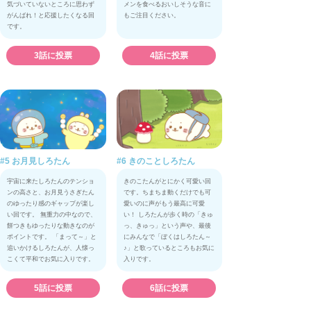
気づいていないところに思わず
メンを食べるおいしそうな音に
がんばれ！と応援したくなる回
もご注目ください。
です。
3話に投票
4話に投票
#5 お月見しろたん
#6 きのことしろたん
宇宙に来たしろたんのテンショ
きのこたんがとにかく可愛い回
ンの高さと、お月見うさぎたん
です。ちまちま動くだけでも可
のゆったり感のギャップが楽し
愛いのに声がもう最高に可愛
い回です。 無重力の中なので、
い！ しろたんが歩く時の「きゅ
餅つきもゆったりな動きなのが
っ、きゅっ」という声や、最後
ポイントです。 「まって～」と
にみんなで「ぼくはしろたん～
追いかけるしろたんが、人懐っ
♪」と歌っているところもお気に
こくて平和でお気に入りです。
入りです。
5話に投票
6話に投票