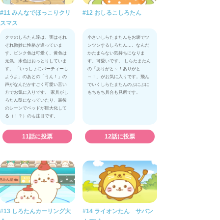
#11 みんなでほっこりクリ
#12 おしるこしろたん
スマス
クマのしろたん達は、実はそれ
小さいしらたまたんをお箸でツ
ぞれ微妙に性格が違っていま
ンツンするしろたん…。なんだ
す。ピンク色は可愛く、黄色は
かたまらない気持ちになりま
元気、水色はおっとりしていま
す。可愛いです。 しらたまたん
す。 「いっしょにパーティーし
の「ありがと～！ありがと
ようよ」のあとの「うん！」の
～！」がお気に入りです。飛ん
声がなんだかすごく可愛い言い
でいくしらたまたんのぷにぷに
方でお気に入りです。 家具がし
もちもち具合も見所です。
ろたん型になっていたり、最後
のシーンでベッドが巨大化して
る（！？）のも注目です。
11話に投票
12話に投票
#13 しろたんカーリング大
#14 ライオンたん サバン