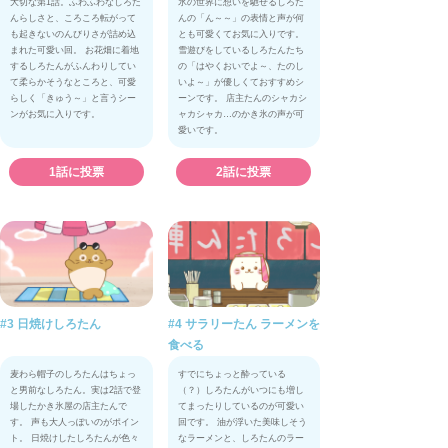
大切な第1話。ふわふわなしろた
氷の世界に想いを馳せるしろた
んらしさと、ころころ転がって
んの「ん～～」の表情と声が何
も起きないのんびりさが詰め込
とも可愛くてお気に入りです。
まれた可愛い回。 お花畑に着地
雪遊びをしているしろたんたち
するしろたんがふんわりしてい
の「はやくおいでよ～、たのし
て柔らかそうなところと、可愛
いよ～」が優しくておすすめシ
らしく「きゅう～」と言うシー
ーンです。 店主たんのシャカシ
ンがお気に入りです。
ャカシャカ…のかき氷の声が可
愛いです。
1話に投票
2話に投票
#3 日焼けしろたん
#4 サラリーたん ラーメンを
食べる
麦わら帽子のしろたんはちょっ
すでにちょっと酔っている
と男前なしろたん。実は2話で登
（？）しろたんがいつにも増し
場したかき氷屋の店主たんで
てまったりしているのが可愛い
す。 声も大人っぽいのがポイン
回です。 油が浮いた美味しそう
ト。 日焼けしたしろたんが色々
なラーメンと、しろたんのラー