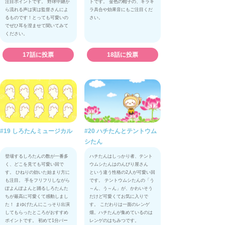
注目ポイントです。 野球中継か
トです。 金色の帽子の、キラキ
ら流れる声は実は監督さんによ
ラ具合や効果音にもご注目くだ
るものです！とっても可愛いの
さい。
でぜひ耳を澄ませて聞いてみて
ください。
17話に投票
18話に投票
#19 しろたんミュージカル
#20 ハチたんとテントウム
シたん
登場するしろたんの数が一番多
ハチたんはしっかり者、テント
く、どこを見ても可愛い回で
ウムシたんはのんびり屋さん
す。 ひねりの効いた始まり方に
という違う性格の2人が可愛い回
も注目。 手をフリフリしながら
です。 テントウムシたんの「う
ぽよんぽよんと踊るしろたんた
～ん、う～ん」が、かわいそう
ちが最高に可愛くて感動しまし
だけど可愛くてお気に入りで
た！ まゆげたんにこっそり出演
す。 こだわりは一面のレンゲ
してもらったところがおすすめ
畑。ハチたんが集めているのは
ポイントです。 初めて1分バー
レンゲのはちみつです。