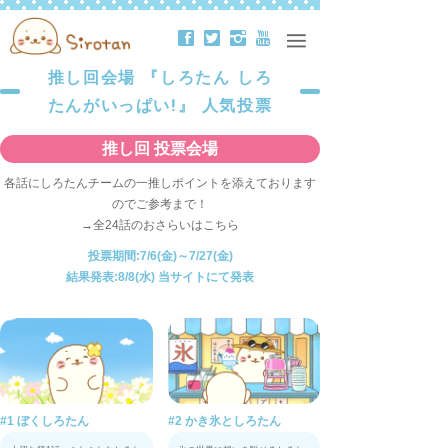
ä
å
ë
ð
推し回会場 『しろたん しろ
たんがいっぱい!』 人気投票
推し回 投票会場
各話にしろたんチームの一推しポイントを添えております
のでご参考まで！
→全24話のおさらいはこちら
投票期間:7/6(金)～7/27(金)
結果発表:8/8(水) 当サイトにて発表
#1 ぼくしろたん
#2 かき氷としろたん