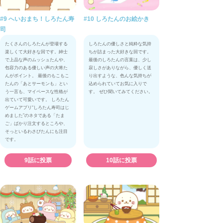
#9 へいおまち！しろたん寿
#10 しろたんのお絵かき
司
たくさんのしろたんが登場する
しろたんの優しさと純粋な気持
楽しくて大好きな回です。紳士
ちが詰まった大好きな回です。
で上品な声のムッシュたんや、
最後のしろたんの言葉は、少し
包容力のある優しい声の大将た
寂しさがありながら、優しく送
んがポイント。 最後のもこもこ
り出すような、色んな気持ちが
たんの「あとサーモンも」とい
込められていてお気に入りで
う一言も、マイペースな性格が
す。 ぜひ聞いてみてください。
出ていて可愛いです。 しろたん
ゲームアプリ“しろたん寿司はじ
めました”のネタである「たま
ご」ばかり注文するところや、
そっといるわさびたんにも注目
です。
9話に投票
10話に投票