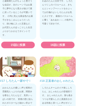
と越後屋たんのちょっと悪そう
わあわたんに注目です。 しろた
な会話が、次のシーンではお菓
んづくしのバスルームと、きち
子に夢中になり悪さが抜けて素
んとシャンプーハットをかぶっ
に戻っているところが可愛いで
てお行儀のよいしろたんがお気
す。 小判に見える黄金色のお菓
に入りです。 最後のバスルーム
子がきなこまんじゅうだった
に響く「あわあわ～♪」の歌声も
り、掛け軸に入った言葉など、
可愛くて好きです。
お代官たんのほっこりした生活
ぶりがうかがえてポイントで
す。
15話に投票
16話に投票
#17 しろたん一家やで！
#18 正直者のおしゃれたん
おかんたんの優しい声と昭和の
しろたんチームのイチ推ししろ
雰囲気たっぷりのお家。関西弁
たん、おしゃれたんの登場回で
を喋るしろたんなど、見所いっ
す。 おしゃれたんの、落ち着き
ぱいの回です。 部屋の壁に貼ら
つつも可愛らしさと真面目さの
れたポスターなど細かい所まで
ある性格と凛々しい声がポイン