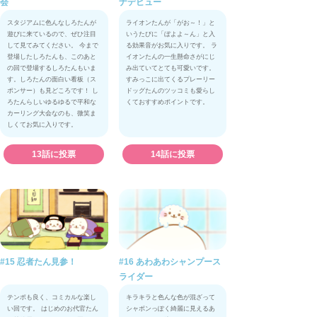
会
ナデビュー
スタジアムに色んなしろたんが
ライオンたんが「がお～！」と
遊びに来ているので、ぜひ注目
いうたびに「ぼよよ～ん」と入
して見てみてください。 今まで
る効果音がお気に入りです。 ラ
登場したしろたんも、このあと
イオンたんの一生懸命さがにじ
の回で登場するしろたんもいま
み出ていてとても可愛いです。
す。しろたんの面白い看板（ス
すみっこに出てくるプレーリー
ポンサー）も見どころです！ し
ドッグたんのツッコミも愛らし
ろたんらしいゆるゆるで平和な
くておすすめポイントです。
カーリング大会なのも、微笑ま
しくてお気に入りです。
13話に投票
14話に投票
#15 忍者たん見参！
#16 あわあわシャンプース
ライダー
テンポも良く、コミカルな楽し
キラキラと色んな色が混ざって
い回です。 はじめのお代官たん
シャボンっぽく綺麗に見えるあ