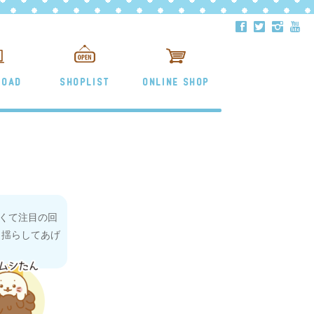
ä
å
ë
ð
LOAD
SHOPLIST
ONLINE SHOP
くて注目の回
ら揺らしてあげ
る