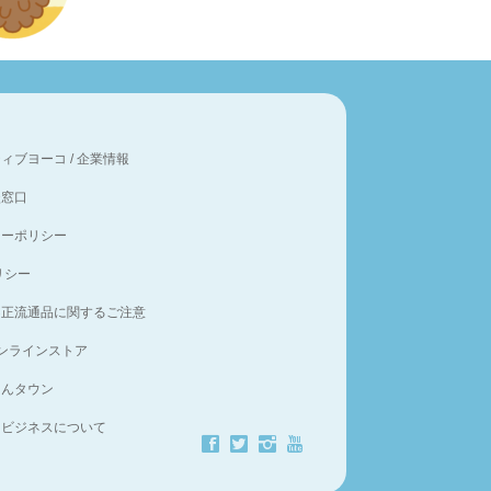
ティブヨーコ
/
企業情報
談窓口
シーポリシー
ポリシー
不正流通品に関するご注意
オンラインストア
たんタウン
スビジネスについて
ä
å
ë
ð