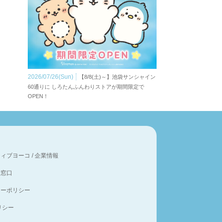
2026/07/26(Sun)
【8/8(土)～】池袋サンシャイン
60通りに しろたんふんわりストアが期間限定で
OPEN！
ティブヨーコ
/
企業情報
談窓口
シーポリシー
ポリシー