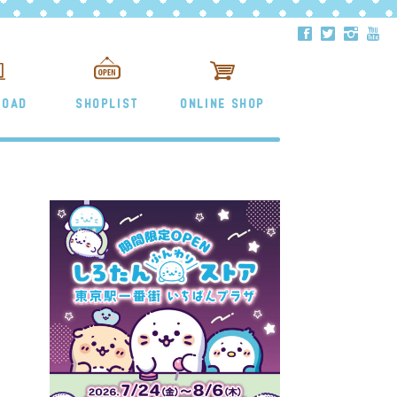
ä
å
ë
ð
LOAD
SHOPLIST
ONLINE SHOP