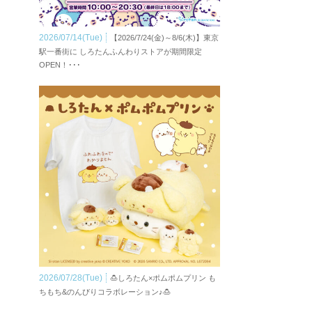
2026/07/14(Tue)
【2026/7/24(金)～8/6(木)】東京
駅一番街に しろたんふんわりストアが期間限定
OPEN！･･･
2026/07/28(Tue)
🍮しろたん×ポムポムプリン も
ちもち&のんびりコラボレーション♪🍮