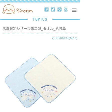
ä
å
ë
ð
TOPICS
店舗限定シリーズ第二弾_タオル_八景島
2025/06/30(Mon)