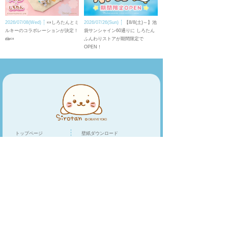
2026/07/08(Wed)
🍬しろたんとミ
2026/07/26(Sun)
【8/8(土)～】池
ルキーのコラボレーションが決定！
袋サンシャイン60通りに しろたん
🍰🍬
ふんわりストアが期間限定で
OPEN！
トップページ
壁紙ダウンロード
キャラクター
LINEスタンプ
トピックス
スマホアプリ
スペシャル
ショップリスト
オンラインショップ