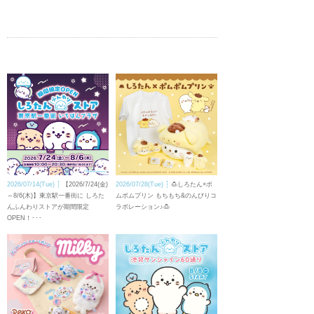
2026/07/14(Tue)
【2026/7/24(金)
2026/07/28(Tue)
🍮しろたん×ポ
～8/6(木)】東京駅一番街に しろた
ムポムプリン もちもち&のんびりコ
んふんわりストアが期間限定
ラボレーション♪🍮
OPEN！･･･