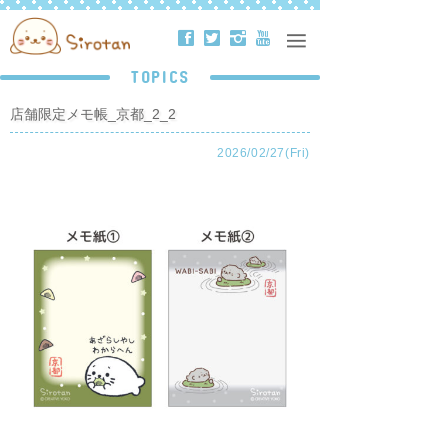
ä
å
ë
ð
TOPICS
店舗限定メモ帳_京都_2_2
2026/02/27(Fri)