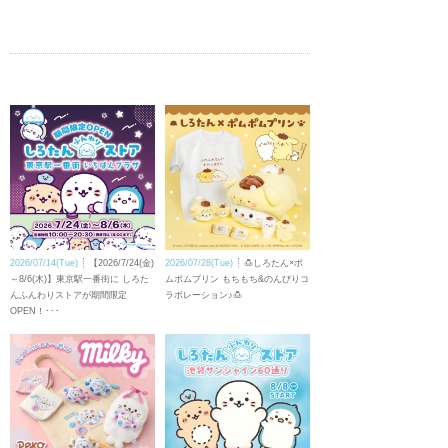
2026/07/14(Tue)
【2026/7/24(金)
2026/07/28(Tue)
🍮しろたん×ポ
～8/6(木)】東京駅一番街に しろた
ムポムプリン もちもち&のんびりコ
んふんわりストアが期間限定
ラボレーション♪🍮
OPEN！･･･