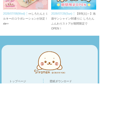
2026/07/08(Wed)
🍬しろたんとミ
2026/07/26(Sun)
【8/8(土)～】池
ルキーのコラボレーションが決定！
袋サンシャイン60通りに しろたん
🍰🍬
ふんわりストアが期間限定で
OPEN！
トップページ
壁紙ダウンロード
キャラクター
LINEスタンプ
トピックス
スマホアプリ
スペシャル
ショップリスト
オンラインショップ