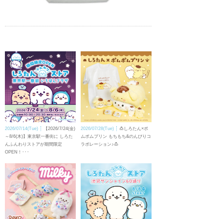
2026/07/14(Tue)
【2026/7/24(金)
2026/07/28(Tue)
🍮しろたん×ポ
～8/6(木)】東京駅一番街に しろた
ムポムプリン もちもち&のんびりコ
んふんわりストアが期間限定
ラボレーション♪🍮
OPEN！･･･