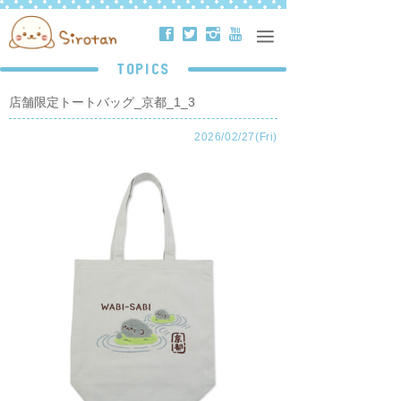
ä
å
ë
ð
TOPICS
店舗限定トートバッグ_京都_1_3
2026/02/27(Fri)