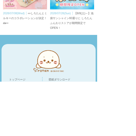
2026/07/08(Wed)
🍬しろたんとミ
2026/07/26(Sun)
【8/8(土)～】池
ルキーのコラボレーションが決定！
袋サンシャイン60通りに しろたん
🍰🍬
ふんわりストアが期間限定で
OPEN！
トップページ
壁紙ダウンロード
キャラクター
LINEスタンプ
トピックス
スマホアプリ
スペシャル
ショップリスト
オンラインショップ