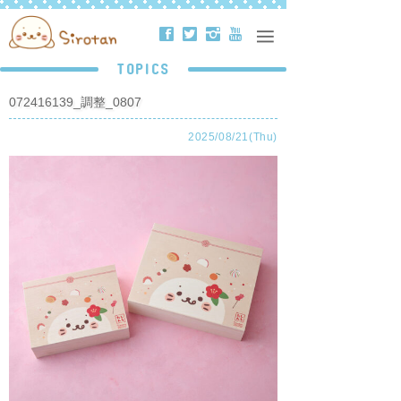
ä
å
ë
ð
TOPICS
072416139_調整_0807
2025/08/21(Thu)