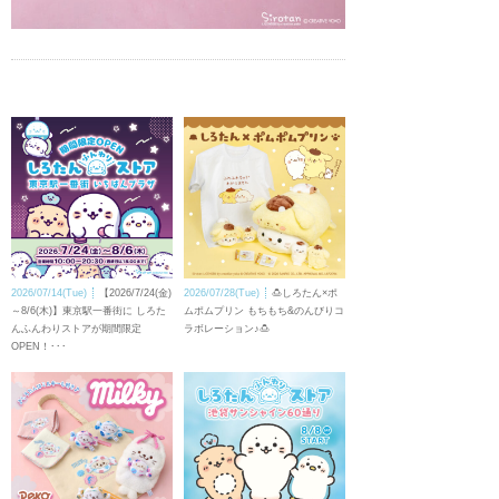
2026/07/14(Tue)
【2026/7/24(金)
2026/07/28(Tue)
🍮しろたん×ポ
～8/6(木)】東京駅一番街に しろた
ムポムプリン もちもち&のんびりコ
んふんわりストアが期間限定
ラボレーション♪🍮
OPEN！･･･