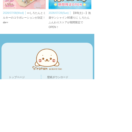
2026/07/08(Wed)
🍬しろたんとミ
2026/07/26(Sun)
【8/8(土)～】池
ルキーのコラボレーションが決定！
袋サンシャイン60通りに しろたん
🍰🍬
ふんわりストアが期間限定で
OPEN！
トップページ
壁紙ダウンロード
キャラクター
LINEスタンプ
トピックス
スマホアプリ
スペシャル
ショップリスト
オンラインショップ