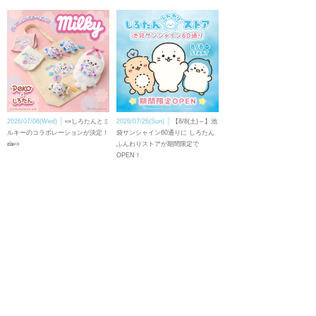
2026/07/08(Wed)
🍬しろたんとミ
2026/07/26(Sun)
【8/8(土)～】池
ルキーのコラボレーションが決定！
袋サンシャイン60通りに しろたん
🍰🍬
ふんわりストアが期間限定で
OPEN！
トップページ
壁紙ダウンロード
キャラクター
LINEスタンプ
トピックス
スマホアプリ