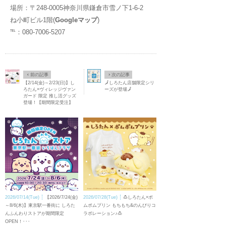
場所：〒248-0005神奈川県鎌倉市雪ノ下1-6-2
ね小町ビル1階(
Googleマップ
)
℡：080-7006-5207
Ô
×
前の記事
次の記事
【2/14(金)～2/23(日)】し
🗾しろたん店舗限定シリ
ろたん×ヴィレッジヴァン
ーズが登場🗾
ガード 限定 推し活グッズ
登場！【期間限定受注】
2026/07/14(Tue)
【2026/7/24(金)
2026/07/28(Tue)
🍮しろたん×ポ
～8/6(木)】東京駅一番街に しろた
ムポムプリン もちもち&のんびりコ
んふんわりストアが期間限定
ラボレーション♪🍮
OPEN！･･･