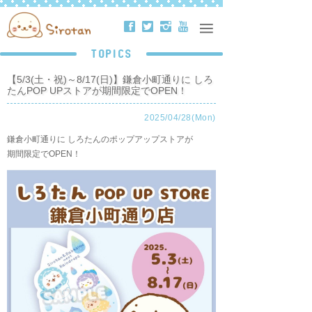
ä
å
ë
ð
TOPICS
【5/3(土・祝)～8/17(日)】鎌倉小町通りに しろ
たんPOP UPストアが期間限定でOPEN！
2025/04/28(Mon)
鎌倉小町通りに しろたんのポップアップストアが
期間限定でOPEN！