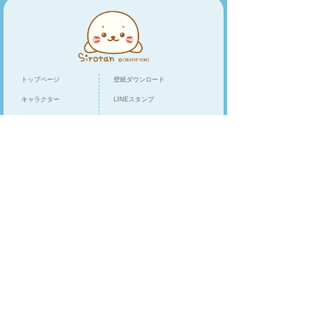
トップページ
壁紙ダウンロード
キャラクター
LINEスタンプ
トピックス
スマホアプリ
スペシャル
ショップリスト
オンラインショップ
クリエイティブヨーコ
/
企業情報
お客様相談窓口
プライバシーポリシー
Cookieポリシー
模倣品・不正流通品に関するご注意
MG&PPオンラインストア