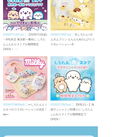
2026/07/14(Tue)
【2026/7/24(金)
2026/07/28(Tue)
🍮しろたん×ポ
～8/6(木)】東京駅一番街に しろた
ムポムプリン もちもち&のんびりコ
んふんわりストアが期間限定
ラボレーション♪🍮
OPEN！･･･
2026/07/08(Wed)
🍬しろたんとミ
2026/07/26(Sun)
【8/8(土)～】池
ルキーのコラボレーションが決定！
袋サンシャイン60通りに しろたん
🍰🍬
ふんわりストアが期間限定で
OPEN！