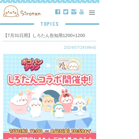
ä
å
ë
ð
TOPICS
【7月31日用】しろたん告知用1200×1200
2024/07/24(Wed)