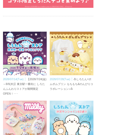
2026/07/14(Tue)
【2026/7/24(金)
2026/07/28(Tue)
🍮しろたん×ポ
～8/6(木)】東京駅一番街に しろた
ムポムプリン もちもち&のんびりコ
んふんわりストアが期間限定
ラボレーション♪🍮
OPEN！･･･