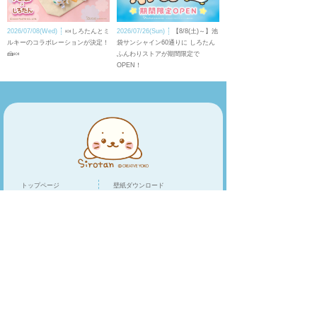
2026/07/08(Wed)
🍬しろたんとミ
2026/07/26(Sun)
【8/8(土)～】池
ルキーのコラボレーションが決定！
袋サンシャイン60通りに しろたん
🍰🍬
ふんわりストアが期間限定で
OPEN！
トップページ
壁紙ダウンロード
キャラクター
LINEスタンプ
トピックス
スマホアプリ
スペシャル
ショップリスト
オンラインショップ