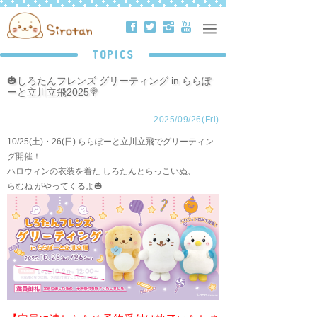
ä
å
ë
ð
TOPICS
🎃しろたんフレンズ グリーティング in ららぽ
ーと立川立飛2025🍭
2025/09/26(Fri)
10/25(土)・26(日) ららぽーと立川立飛でグリーティン
グ開催！
ハロウィンの衣装を着た しろたんとらっこいぬ、
らむね がやってくるよ🎃