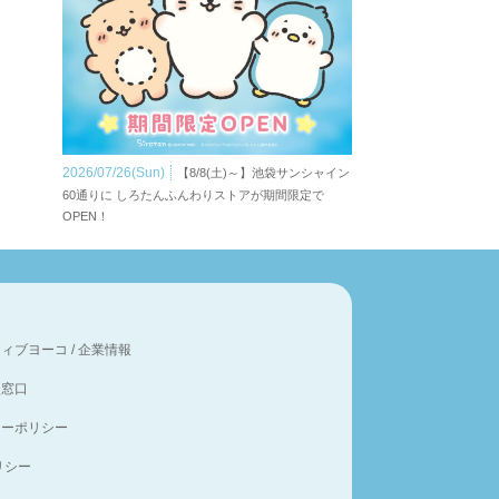
2026/07/26(Sun)
【8/8(土)～】池袋サンシャイン
60通りに しろたんふんわりストアが期間限定で
OPEN！
ティブヨーコ
/
企業情報
談窓口
シーポリシー
ポリシー