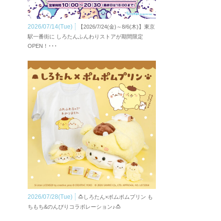
2026/07/14(Tue)
【2026/7/24(金)～8/6(木)】東京
駅一番街に しろたんふんわりストアが期間限定
OPEN！･･･
2026/07/28(Tue)
🍮しろたん×ポムポムプリン も
ちもち&のんびりコラボレーション♪🍮