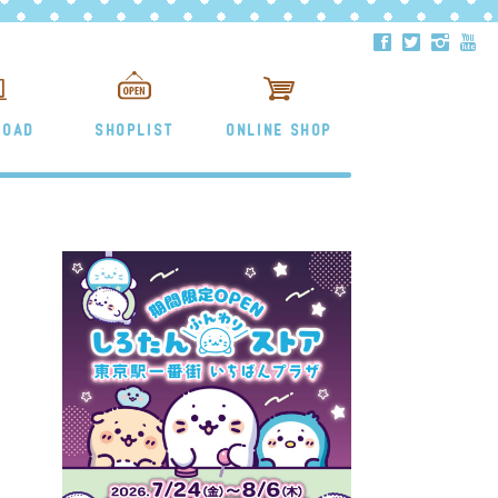
ä
å
ë
ð
LOAD
SHOPLIST
ONLINE SHOP