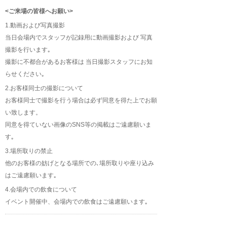
<ご来場の皆様へお願い>
1.動画および写真撮影
当日会場内でスタッフが記録用に動画撮影および 写真
撮影を行います｡
撮影に不都合があるお客様は 当日撮影スタッフにお知
らせください｡
2.お客様同士の撮影について
お客様同士で撮影を行う場合は必ず同意を得た上でお願
い致します。
同意を得ていない画像のSNS等の掲載はご遠慮願いま
す｡
3.場所取りの禁止
他のお客様の妨げとなる場所での､場所取りや座り込み
はご遠慮願います｡
4.会場内での飲食について
イベント開催中、会場内での飲食はご遠慮願います｡