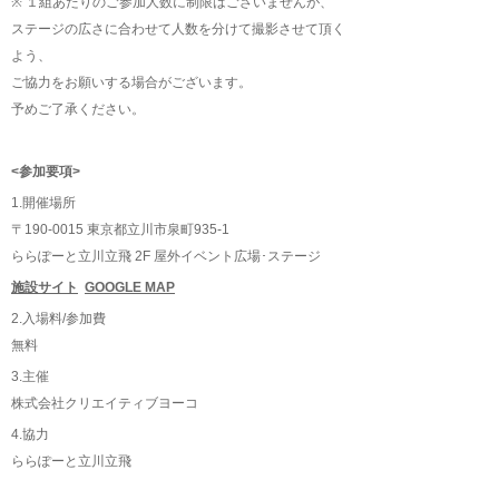
※ １組あたりのご参加人数に制限はございませんが、
ステージの広さに合わせて人数を分けて撮影させて頂く
よう、
ご協力をお願いする場合がございます。
予めご了承ください。
<参加要項>
1.開催場所
〒190-0015 東京都立川市泉町935-1
ららぽーと立川立飛 2F 屋外イベント広場･ステージ
施設サイト
GOOGLE MAP
2.入場料/参加費
無料
3.主催
株式会社クリエイティブヨーコ
4.協力
ららぽーと立川立飛