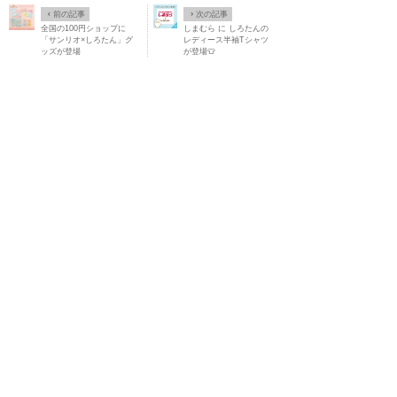
Ô
×
前の記事
次の記事
全国の100円ショップに
しまむら に しろたんの
「サンリオ×しろたん」グ
レディース半袖Tシャツ
ッズが登場
が登場👕
2026/07/14(Tue)
【2026/7/24(金)
2026/07/28(Tue)
🍮しろたん×ポ
～8/6(木)】東京駅一番街に しろた
ムポムプリン もちもち&のんびりコ
んふんわりストアが期間限定
ラボレーション♪🍮
OPEN！･･･