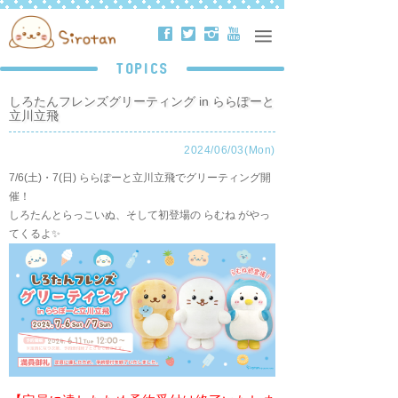
ä
å
ë
ð
TOPICS
しろたんフレンズグリーティング in ららぽーと
立川立飛
2024/06/03(Mon)
7/6(土)・7(日) ららぽーと立川立飛でグリーティング開
催！
しろたんとらっこいぬ、そして初登場の らむね がやっ
てくるよ✨