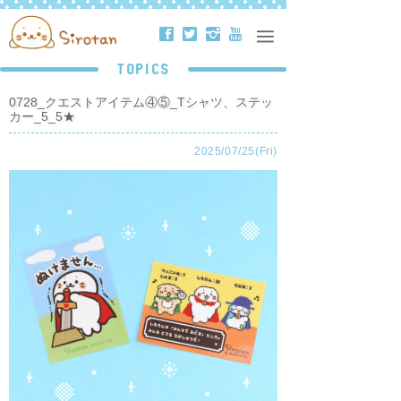
ä
å
ë
ð
TOPICS
0728_クエストアイテム④⑤_Tシャツ、ステッ
カー_5_5★
2025/07/25(Fri)