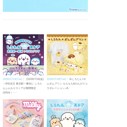
2026/07/14(Tue)
【2026/7/24(金)
2026/07/28(Tue)
🍮しろたん×ポ
～8/6(木)】東京駅一番街に しろた
ムポムプリン もちもち&のんびりコ
んふんわりストアが期間限定
ラボレーション♪🍮
OPEN！･･･