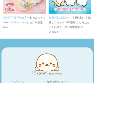
2026/07/08(Wed)
🍬しろたんとミ
2026/07/26(Sun)
【8/8(土)～】池
ルキーのコラボレーションが決定！
袋サンシャイン60通りに しろたん
🍰🍬
ふんわりストアが期間限定で
OPEN！
トップページ
壁紙ダウンロード
キャラクター
LINEスタンプ
トピックス
スマホアプリ
スペシャル
ショップリスト
オンラインショップ