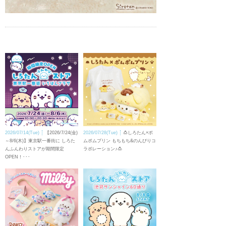
2026/07/14(Tue)
【2026/7/24(金)
2026/07/28(Tue)
🍮しろたん×ポ
～8/6(木)】東京駅一番街に しろた
ムポムプリン もちもち&のんびりコ
んふんわりストアが期間限定
ラボレーション♪🍮
OPEN！･･･