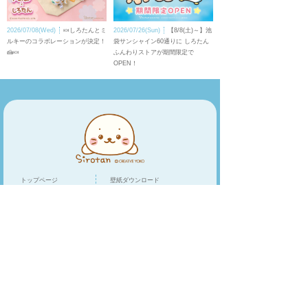
2026/07/08(Wed)
🍬しろたんとミ
2026/07/26(Sun)
【8/8(土)～】池
ルキーのコラボレーションが決定！
袋サンシャイン60通りに しろたん
🍰🍬
ふんわりストアが期間限定で
OPEN！
トップページ
壁紙ダウンロード
キャラクター
LINEスタンプ
トピックス
スマホアプリ
スペシャル
ショップリスト
オンラインショップ