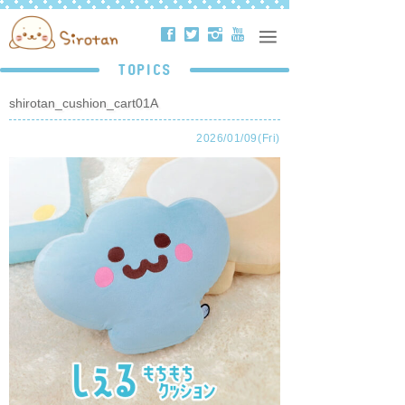
ä
å
ë
ð
TOPICS
shirotan_cushion_cart01A
2026/01/09(Fri)