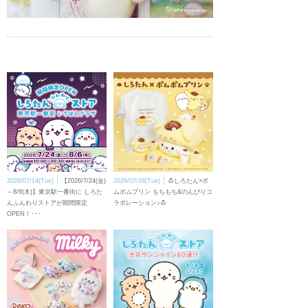
2026/07/14(Tue)
【2026/7/24(金)
2026/07/28(Tue)
🍮しろたん×ポ
～8/6(木)】東京駅一番街に しろた
ムポムプリン もちもち&のんびりコ
んふんわりストアが期間限定
ラボレーション♪🍮
OPEN！･･･