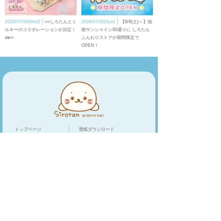
2026/07/08(Wed)
🍬しろたんとミ
2026/07/26(Sun)
【8/8(土)～】池
ルキーのコラボレーションが決定！
袋サンシャイン60通りに しろたん
🍰🍬
ふんわりストアが期間限定で
OPEN！
トップページ
壁紙ダウンロード
キャラクター
LINEスタンプ
トピックス
スマホアプリ
スペシャル
ショップリスト
オンラインショップ