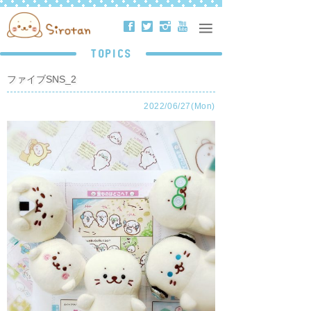
ä
å
ë
ð
TOPICS
ファイブSNS_2
2022/06/27(Mon)