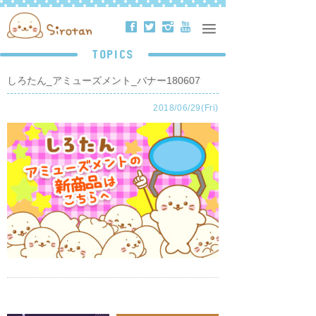
ä
å
ë
ð
TOPICS
しろたん_アミューズメント_バナー180607
2018/06/29(Fri)