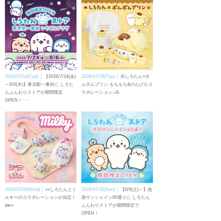
2026/07/14(Tue)
【2026/7/24(金)
2026/07/28(Tue)
🍮しろたん×ポ
～8/6(木)】東京駅一番街に しろた
ムポムプリン もちもち&のんびりコ
んふんわりストアが期間限定
ラボレーション♪🍮
OPEN！･･･
2026/07/08(Wed)
🍬しろたんとミ
2026/07/26(Sun)
【8/8(土)～】池
ルキーのコラボレーションが決定！
袋サンシャイン60通りに しろたん
🍰🍬
ふんわりストアが期間限定で
OPEN！