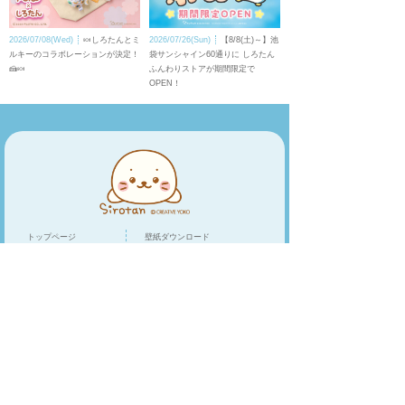
2026/07/08(Wed)
🍬しろたんとミ
2026/07/26(Sun)
【8/8(土)～】池
ルキーのコラボレーションが決定！
袋サンシャイン60通りに しろたん
🍰🍬
ふんわりストアが期間限定で
OPEN！
トップページ
壁紙ダウンロード
キャラクター
LINEスタンプ
トピックス
スマホアプリ
スペシャル
ショップリスト
オンラインショップ