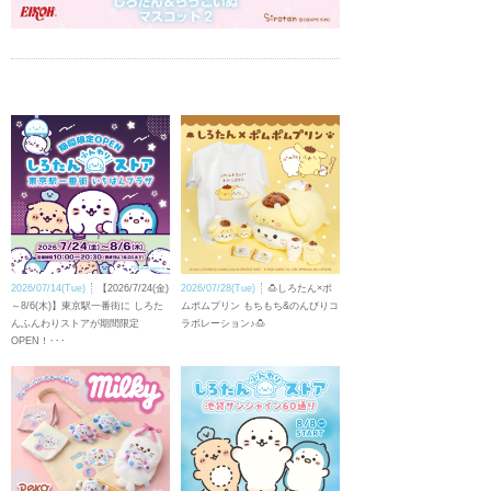
2026/07/14(Tue)
【2026/7/24(金)
2026/07/28(Tue)
🍮しろたん×ポ
～8/6(木)】東京駅一番街に しろた
ムポムプリン もちもち&のんびりコ
んふんわりストアが期間限定
ラボレーション♪🍮
OPEN！･･･