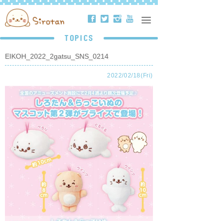
ä
å
ë
ð
TOPICS
EIKOH_2022_2gatsu_SNS_0214
2022/02/18(Fri)