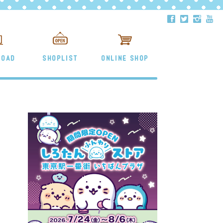
ä
å
ë
ð
LOAD
SHOPLIST
ONLINE SHOP