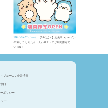
2026/07/26(Sun)
【8/8(土)～】池袋サンシャイン
60通りに しろたんふんわりストアが期間限定で
OPEN！
ティブヨーコ
/
企業情報
談窓口
シーポリシー
ポリシー