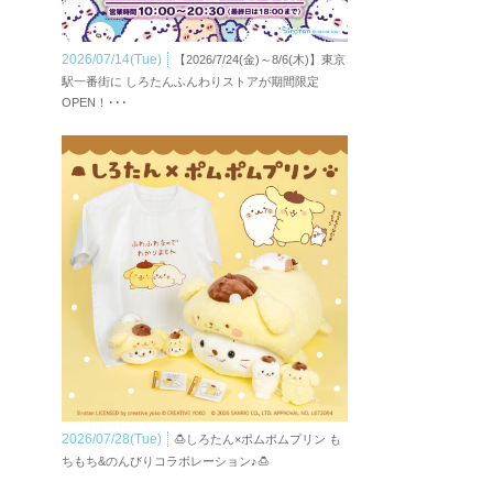
2026/07/14(Tue)
【2026/7/24(金)～8/6(木)】東京
駅一番街に しろたんふんわりストアが期間限定
OPEN！･･･
2026/07/28(Tue)
🍮しろたん×ポムポムプリン も
ちもち&のんびりコラボレーション♪🍮