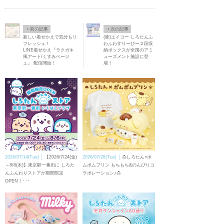
Ô
×
前の記事
次の記事
新しい着せかえで気分もリ
(株)エイコー しろたんふ
フレッシュ！
わふわすりーぴー２段収
LINE着せかえ『ラクガキ
納ボックスが全国のアミ
風アート/くすみベージ
ューズメント施設に登
ュ』 配信開始！
場！
2026/07/14(Tue)
【2026/7/24(金)
2026/07/28(Tue)
🍮しろたん×ポ
～8/6(木)】東京駅一番街に しろた
ムポムプリン もちもち&のんびりコ
んふんわりストアが期間限定
ラボレーション♪🍮
OPEN！･･･