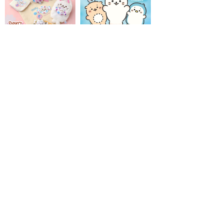
2026/07/08(Wed)
🍬しろたんとミ
2026/07/26(Sun)
【8/8(土)～】池
ルキーのコラボレーションが決定！
袋サンシャイン60通りに しろたん
🍰🍬
ふんわりストアが期間限定で
OPEN！
トップページ
壁紙ダウンロード
キャラクター
LINEスタンプ
トピックス
スマホアプリ
スペシャル
ショップリスト