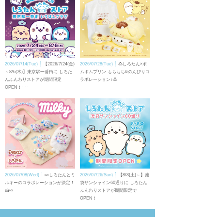
2026/07/14(Tue)
【2026/7/24(金)
2026/07/28(Tue)
🍮しろたん×ポ
～8/6(木)】東京駅一番街に しろた
ムポムプリン もちもち&のんびりコ
んふんわりストアが期間限定
ラボレーション♪🍮
OPEN！･･･
2026/07/08(Wed)
🍬しろたんとミ
2026/07/26(Sun)
【8/8(土)～】池
ルキーのコラボレーションが決定！
袋サンシャイン60通りに しろたん
🍰🍬
ふんわりストアが期間限定で
OPEN！