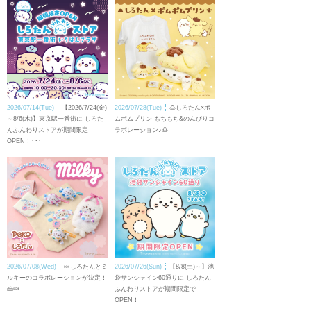
2026/07/14(Tue)
【2026/7/24(金)
2026/07/28(Tue)
🍮しろたん×ポ
～8/6(木)】東京駅一番街に しろた
ムポムプリン もちもち&のんびりコ
んふんわりストアが期間限定
ラボレーション♪🍮
OPEN！･･･
2026/07/08(Wed)
🍬しろたんとミ
2026/07/26(Sun)
【8/8(土)～】池
ルキーのコラボレーションが決定！
袋サンシャイン60通りに しろたん
🍰🍬
ふんわりストアが期間限定で
OPEN！