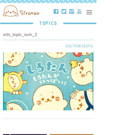
ä
å
ë
ð
TOPICS
srtn_topic_sum_2
2017/09/15(Fri)