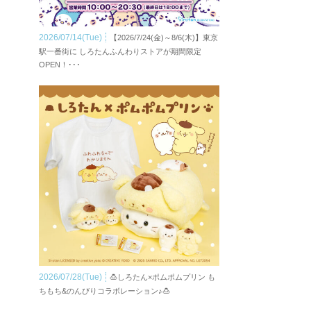
2026/07/14(Tue)
【2026/7/24(金)～8/6(木)】東京
駅一番街に しろたんふんわりストアが期間限定
OPEN！･･･
2026/07/28(Tue)
🍮しろたん×ポムポムプリン も
ちもち&のんびりコラボレーション♪🍮