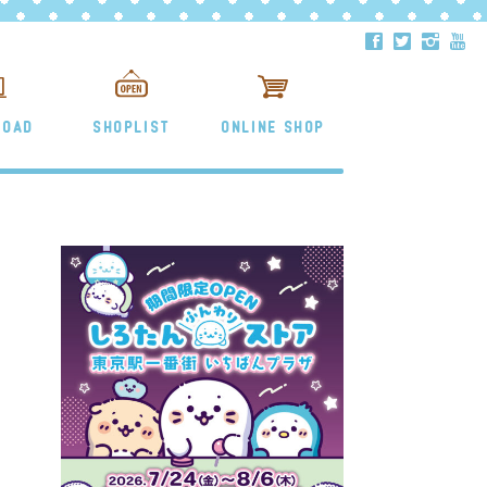
ä
å
ë
ð
LOAD
SHOPLIST
ONLINE SHOP