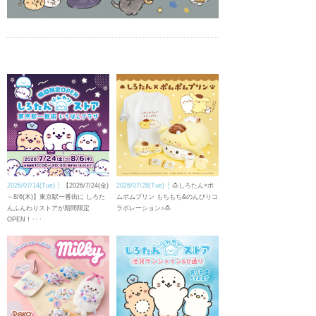
2026/07/14(Tue)
【2026/7/24(金)
2026/07/28(Tue)
🍮しろたん×ポ
～8/6(木)】東京駅一番街に しろた
ムポムプリン もちもち&のんびりコ
んふんわりストアが期間限定
ラボレーション♪🍮
OPEN！･･･