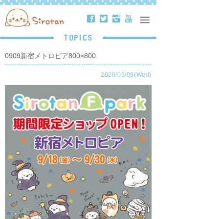
ä
å
ë
ð
TOPICS
0909新宿メトロピア800×800
2020/09/09(Wed)