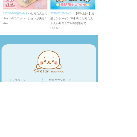
2026/07/08(Wed)
🍬しろたんとミ
2026/07/26(Sun)
【8/8(土)～】池
ルキーのコラボレーションが決定！
袋サンシャイン60通りに しろたん
🍰🍬
ふんわりストアが期間限定で
OPEN！
トップページ
壁紙ダウンロード
キャラクター
LINEスタンプ
トピックス
スマホアプリ
スペシャル
ショップリスト
オンラインショップ