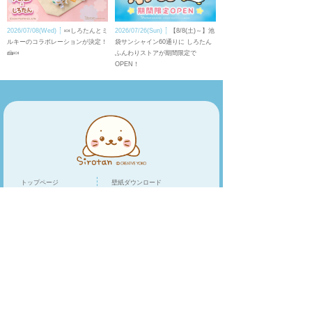
2026/07/08(Wed)
🍬しろたんとミ
2026/07/26(Sun)
【8/8(土)～】池
ルキーのコラボレーションが決定！
袋サンシャイン60通りに しろたん
🍰🍬
ふんわりストアが期間限定で
OPEN！
トップページ
壁紙ダウンロード
キャラクター
LINEスタンプ
トピックス
スマホアプリ
スペシャル
ショップリスト
オンラインショップ