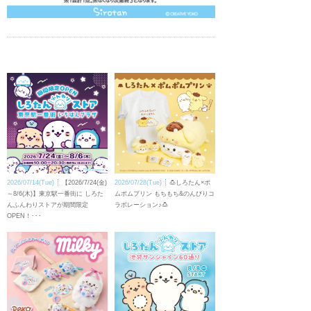
2026/07/14(Tue)
【2026/7/24(金)
2026/07/28(Tue)
🍮しろたん×ポ
～8/6(木)】東京駅一番街に しろた
ムポムプリン もちもち&のんびりコ
んふんわりストアが期間限定
ラボレーション♪🍮
OPEN！･･･