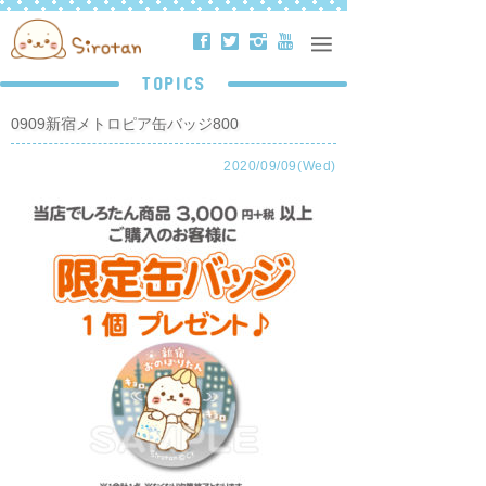
ä
å
ë
ð
TOPICS
0909新宿メトロピア缶バッジ800
2020/09/09(Wed)