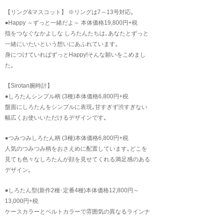
【リング&マスコット】 ※リングは7～13号対応｡
●Happy ～ずっと一緒だよ～ 本体価格19,800円+税
指をつなぐなかよしな しろたんたちは､あなたとずっと
一緒にいたいという想いにあふれています｡
身につけていればずっとHappy!そんな願いをこめまし
た｡
【Sirotan腕時計】
●しろたんシンプル柄 (3種)本体価格6,800円+税
盤面にしろたんをシンプルに表現｡甘すぎず渋すぎない
幅広くお使いいただけるデザインです｡
●つみつみしろたん柄 (3種)本体価格6,800円+税
人気のつみつみ柄をおさえめに配置しています｡どこを
見ても色々なしろたんが顔を見せてくれる満足感のある
デザイン｡
●しろたん型(新作2種･定番4種)本体価格12,800円～
13,000円+税
ケースカラーとベルトカラーで雰囲気の異なるラインナ