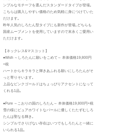
ンプルなモチーフを選んだスタンダードタイプが登場｡
こちらは購入しやすい価格のため気軽に身につけていた
だけます｡
昨年人気のしろたん型タイプにも新作が登場｡どちらも
国産ムーブメントを使用していますので末永くご愛用い
ただけます｡
【ネックレス&マスコット】
●Wish ～しろたんに願いをこめて～ 本体価格19,800円
+税
ハートからキラキラと輝きあふれる願いにしろたんがそ
っと寄りそいます｡
上品なピンクゴールドはちょっぴりアクセントになって
くれる1品｡
●Pure ～こおりの国のしろたん～ 本体価格19,800円+税
雪の様にピュアホワイトなパールに優しくたたずむしろ
たんは聖なる輝き｡
シンプルでさりげない存在はいつでもしろたんと一緒に
いられる1品｡