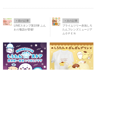
Ô
×
前の記事
次の記事
LINEスタンプ第10弾 ふん
プライムツリー赤池しろ
わり敬語が登場!
たんフレンズミュージア
ムＯＰＥＮ
2026/07/14(Tue)
【2026/7/24(金)
2026/07/28(Tue)
🍮しろたん×ポ
～8/6(木)】東京駅一番街に しろた
ムポムプリン もちもち&のんびりコ
んふんわりストアが期間限定
ラボレーション♪🍮
OPEN！･･･