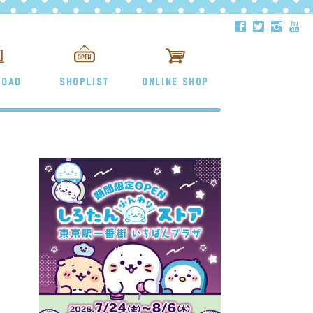
ä
å
ë
ð
LOAD
SHOPLIST
ONLINE SHOP