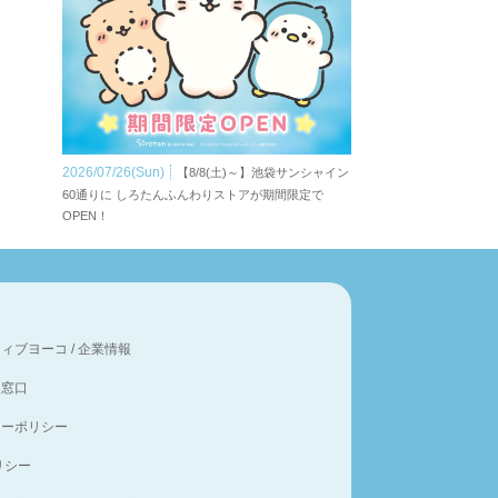
2026/07/26(Sun)
【8/8(土)～】池袋サンシャイン
60通りに しろたんふんわりストアが期間限定で
OPEN！
ティブヨーコ
/
企業情報
談窓口
シーポリシー
ポリシー