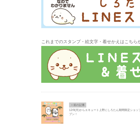
これまでのスタンプ・絵文字・着せかえはこちら
Ô
前の記事
12/9(月)からエキュート上野にしろたん期間限定ショッ
プン！