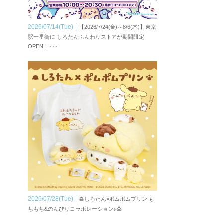
2026/07/14(Tue)
【2026/7/24(金)～8/6(木)】東京
駅一番街に しろたんふんわりストアが期間限定
OPEN！･･･
2026/07/28(Tue)
🍮しろたん×ポムポムプリン も
ちもち&のんびりコラボレーション♪🍮