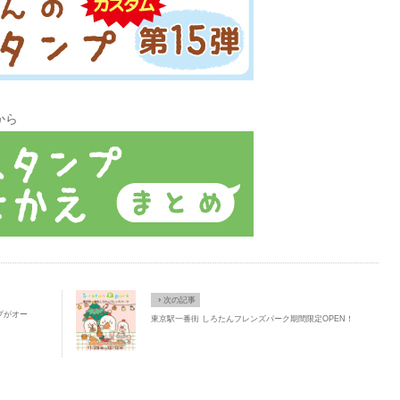
から
×
次の記事
プがオー
東京駅一番街 しろたんフレンズパーク期間限定OPEN！