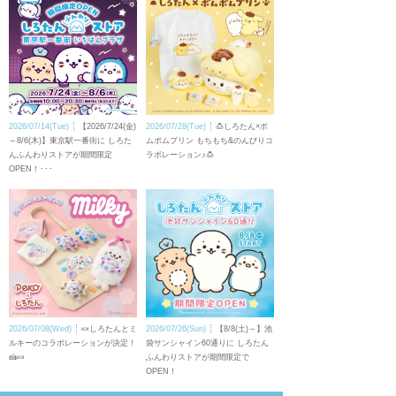
2026/07/14(Tue)
【2026/7/24(金)
2026/07/28(Tue)
🍮しろたん×ポ
～8/6(木)】東京駅一番街に しろた
ムポムプリン もちもち&のんびりコ
んふんわりストアが期間限定
ラボレーション♪🍮
OPEN！･･･
2026/07/08(Wed)
🍬しろたんとミ
2026/07/26(Sun)
【8/8(土)～】池
ルキーのコラボレーションが決定！
袋サンシャイン60通りに しろたん
🍰🍬
ふんわりストアが期間限定で
OPEN！