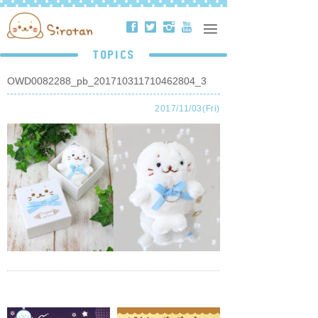
ä
å
ë
ð
TOPICS
OWD0082288_pb_201710311710462804_3
2017/11/03(Fri)