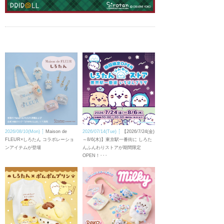
2026/08/10(Mon)
Maison de
2026/07/14(Tue)
【2026/7/24(金)
FLEUR×しろたん コラボレーショ
～8/6(木)】東京駅一番街に しろた
ンアイテムが登場
んふんわりストアが期間限定
OPEN！･･･