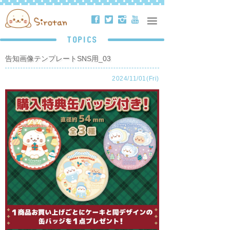
ä
å
ë
ð
TOPICS
告知画像テンプレートSNS用_03
2024/11/01(Fri)