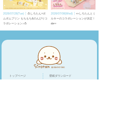
2026/07/28(Tue)
🍮しろたん×ポ
2026/07/08(Wed)
🍬しろたんとミ
ムポムプリン もちもち&のんびりコ
ルキーのコラボレーションが決定！
ラボレーション♪🍮
🍰🍬
トップページ
壁紙ダウンロード
キャラクター
LINEスタンプ
トピックス
スマホアプリ
スペシャル
ショップリスト
オンラインショップ
クリエイティブヨーコ
/
企業情報