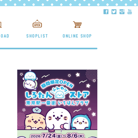
ä
å
ë
ð
LOAD
SHOPLIST
ONLINE SHOP