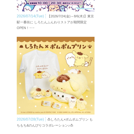
2026/07/14(Tue)
【2026/7/24(金)～8/6(木)】東京
駅一番街に しろたんふんわりストアが期間限定
OPEN！･･･
2026/07/28(Tue)
🍮しろたん×ポムポムプリン も
ちもち&のんびりコラボレーション♪🍮