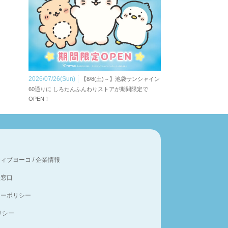
2026/07/26(Sun)
【8/8(土)～】池袋サンシャイン
60通りに しろたんふんわりストアが期間限定で
OPEN！
ティブヨーコ
/
企業情報
談窓口
シーポリシー
ポリシー