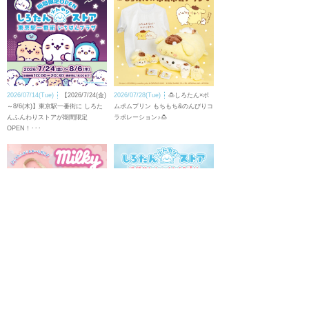
2026/07/14(Tue)
【2026/7/24(金)
2026/07/28(Tue)
🍮しろたん×ポ
～8/6(木)】東京駅一番街に しろた
ムポムプリン もちもち&のんびりコ
んふんわりストアが期間限定
ラボレーション♪🍮
OPEN！･･･
2026/07/08(Wed)
🍬しろたんとミ
2026/07/26(Sun)
【8/8(土)～】池
ルキーのコラボレーションが決定！
袋サンシャイン60通りに しろたん
🍰🍬
ふんわりストアが期間限定で
OPEN！