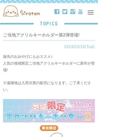
ä
å
ë
ð
TOPICS
ご当地アクリルキーホルダー第2弾登場!
2019/02/19(Tue)
旅先のおみやげにもおススメ♪
人気の地域限定ご当地アクリルキーホルダーに新作が登
場!
※遠隔地は入荷次第の販売になります。ご了承くださ
い。