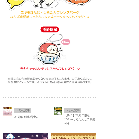
Ô
×
前の記事
次の記事
【終了】20周年限定
38周年 創業感謝祭
200cmしろたんご予約受
付中！