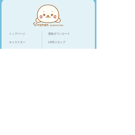
トップページ
壁紙ダウンロード
キャラクター
LINEスタンプ
トピックス
スマホアプリ
スペシャル
ショップリスト
オンラインショップ
クリエイティブヨーコ
/
企業情報
お客様相談窓口
プライバシーポリシー
Cookieポリシー
模倣品・不正流通品に関するご注意
MG&PPオンラインストア