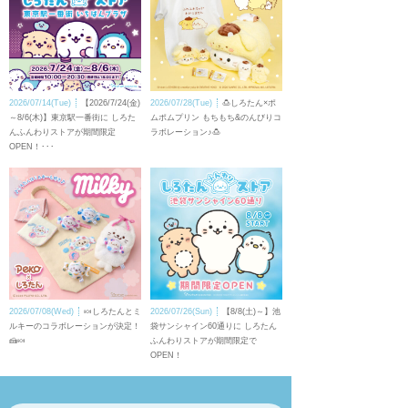
2026/07/14(Tue)
【2026/7/24(金)
2026/07/28(Tue)
🍮しろたん×ポ
～8/6(木)】東京駅一番街に しろた
ムポムプリン もちもち&のんびりコ
んふんわりストアが期間限定
ラボレーション♪🍮
OPEN！･･･
2026/07/08(Wed)
🍬しろたんとミ
2026/07/26(Sun)
【8/8(土)～】池
ルキーのコラボレーションが決定！
袋サンシャイン60通りに しろたん
🍰🍬
ふんわりストアが期間限定で
OPEN！