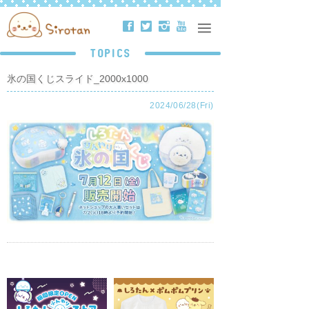
ä
å
ë
ð
TOPICS
氷の国くじスライド_2000x1000
2024/06/28(Fri)