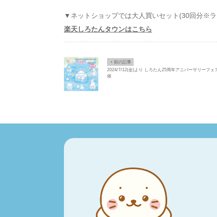
▼ネットショップでは大人買いセット
(30回分※
楽天しろたんタウンはこちら
Ô
前の記事
2024/7/12(金)より しろたん25周年アニバーサリーフ
催