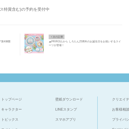
ラス特賞含む)の予約を受付中
×
次の記事
ェア第4弾開
☁PRIROLLから しろたん25周年のお誕生日をお祝いするスイ
ーツが登場！
トップページ
壁紙ダウンロード
クリエイ
キャラクター
LINEスタンプ
お客様相
トピックス
スマホアプリ
プライバ