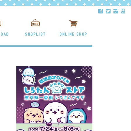
ä
å
ë
ð
LOAD
SHOPLIST
ONLINE SHOP