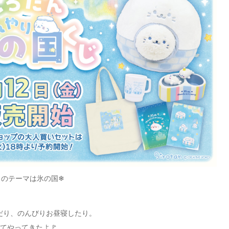
じのテーマは氷の国❄
だり、
のんびりお昼寝したり。
てやってきたよ🚩