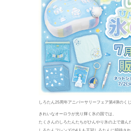
しろたん25周年アニバーサリーフェア第4弾の
く
きれいなオーロラが光り輝く氷の国では、
たくさんのしろたんたちがひんやり氷の上で遊ん
しろたんフレンズの4人も王冠しろたんに招待され