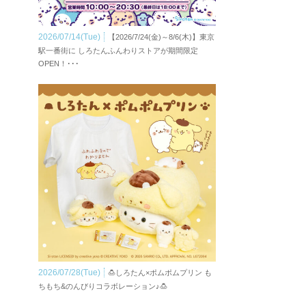
2026/07/14(Tue)
【2026/7/24(金)～8/6(木)】東京
駅一番街に しろたんふんわりストアが期間限定
OPEN！･･･
2026/07/28(Tue)
🍮しろたん×ポムポムプリン も
ちもち&のんびりコラボレーション♪🍮