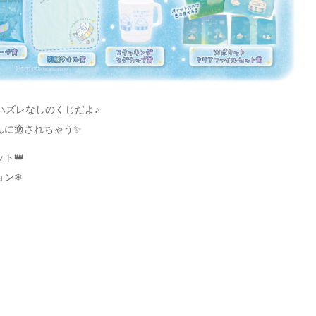
ハズレなしのくじだよ♪
んに癒されちゃう✨
ト👑
ョン❄