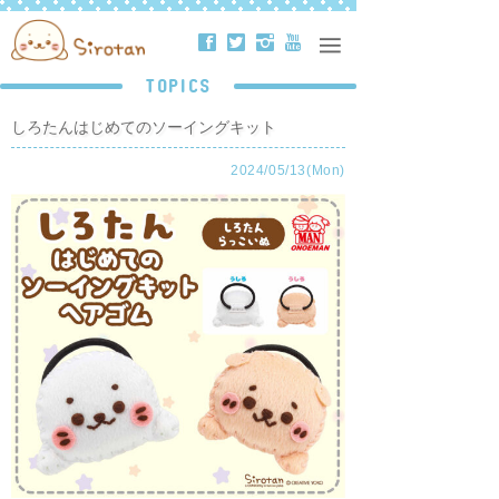
ä
å
ë
ð
TOPICS
しろたんはじめてのソーイングキット
2024/05/13(Mon)