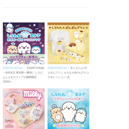
2026/07/14(Tue)
【2026/7/24(金)
2026/07/28(Tue)
🍮しろたん×ポ
～8/6(木)】東京駅一番街に しろた
ムポムプリン もちもち&のんびりコ
んふんわりストアが期間限定
ラボレーション♪🍮
OPEN！･･･