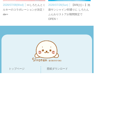
2026/07/08(Wed)
🍬しろたんとミ
2026/07/26(Sun)
【8/8(土)～】池
ルキーのコラボレーションが決定！
袋サンシャイン60通りに しろたん
🍰🍬
ふんわりストアが期間限定で
OPEN！
トップページ
壁紙ダウンロード
キャラクター
LINEスタンプ
トピックス
スマホアプリ
スペシャル
ショップリスト
オンラインショップ
クリエイティブヨーコ
/
企業情報