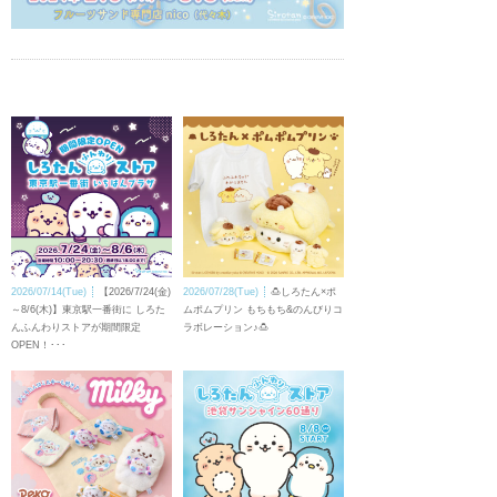
2026/07/14(Tue)
【2026/7/24(金)
2026/07/28(Tue)
🍮しろたん×ポ
～8/6(木)】東京駅一番街に しろた
ムポムプリン もちもち&のんびりコ
んふんわりストアが期間限定
ラボレーション♪🍮
OPEN！･･･