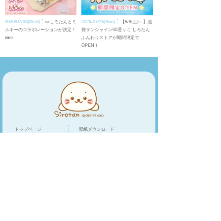
2026/07/08(Wed)
🍬しろたんとミ
2026/07/26(Sun)
【8/8(土)～】池
ルキーのコラボレーションが決定！
袋サンシャイン60通りに しろたん
🍰🍬
ふんわりストアが期間限定で
OPEN！
トップページ
壁紙ダウンロード
キャラクター
LINEスタンプ
トピックス
スマホアプリ
スペシャル
ショップリスト
オンラインショップ