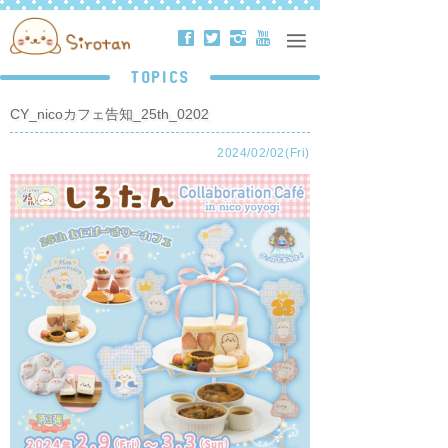
ä
å
ë
ð
TOPICS
CY_nicoカフェ告知_25th_0202
2024/02/02(Fri)