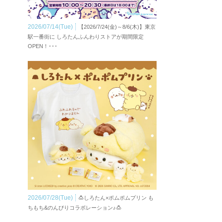
2026/07/14(Tue)
【2026/7/24(金)～8/6(木)】東京
駅一番街に しろたんふんわりストアが期間限定
OPEN！･･･
2026/07/28(Tue)
🍮しろたん×ポムポムプリン も
ちもち&のんびりコラボレーション♪🍮