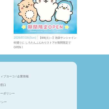
2026/07/26(Sun)
【8/8(土)～】池袋サンシャイン
60通りに しろたんふんわりストアが期間限定で
OPEN！
ティブヨーコ
/
企業情報
談窓口
シーポリシー
ポリシー