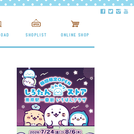
ä
å
ë
ð
LOAD
SHOPLIST
ONLINE SHOP