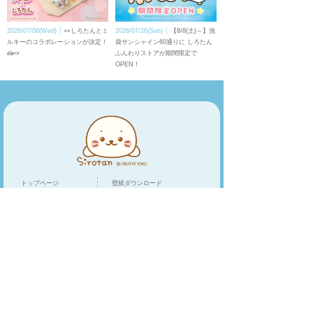
2026/07/08(Wed)
🍬しろたんとミ
2026/07/26(Sun)
【8/8(土)～】池
ルキーのコラボレーションが決定！
袋サンシャイン60通りに しろたん
🍰🍬
ふんわりストアが期間限定で
OPEN！
トップページ
壁紙ダウンロード
キャラクター
LINEスタンプ
トピックス
スマホアプリ
スペシャル
ショップリスト
オンラインショップ