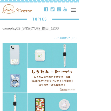
ä
å
ë
ð
TOPICS
caseplay02_SNS(CY用)_提出_1200
2024/09/06(Fri)