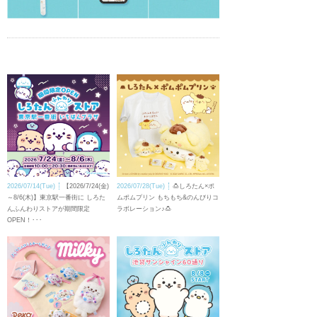
2026/07/14(Tue)
【2026/7/24(金)
2026/07/28(Tue)
🍮しろたん×ポ
～8/6(木)】東京駅一番街に しろた
ムポムプリン もちもち&のんびりコ
んふんわりストアが期間限定
ラボレーション♪🍮
OPEN！･･･