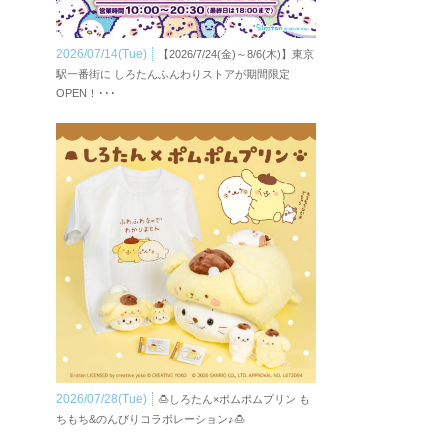
2026/07/14(Tue)
【2026/7/24(金)～8/6(木)】東京
駅一番街に しろたんふんわりストアが期間限定
OPEN！･･･
2026/07/28(Tue)
🍮しろたん×ポムポムプリン も
ちもち&のんびりコラボレーション♪🍮