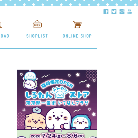
ä
å
ë
ð
LOAD
SHOPLIST
ONLINE SHOP