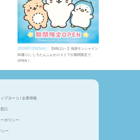
2026/07/26(Sun)
【8/8(土)～】池袋サンシャイン
60通りに しろたんふんわりストアが期間限定で
OPEN！
ティブヨーコ
/
企業情報
談窓口
シーポリシー
ポリシー