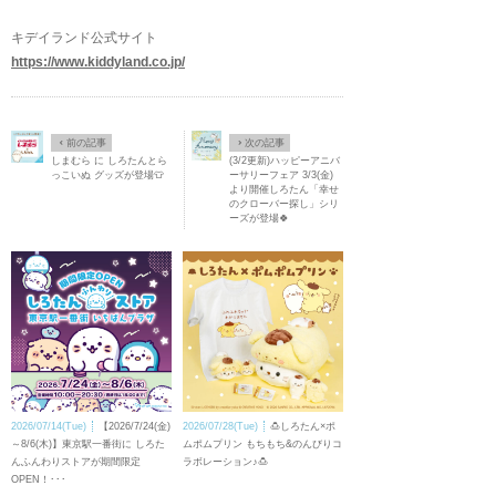
キデイランド公式サイト
https://www.kiddyland.co.jp/
Ô
×
前の記事
次の記事
しまむら に しろたんとら
(3/2更新)ハッピーアニバ
っこいぬ グッズが登場👕
ーサリーフェア 3/3(金)
より開催しろたん「幸せ
のクローバー探し」シリ
ーズが登場🍀
2026/07/14(Tue)
【2026/7/24(金)
2026/07/28(Tue)
🍮しろたん×ポ
～8/6(木)】東京駅一番街に しろた
ムポムプリン もちもち&のんびりコ
んふんわりストアが期間限定
ラボレーション♪🍮
OPEN！･･･