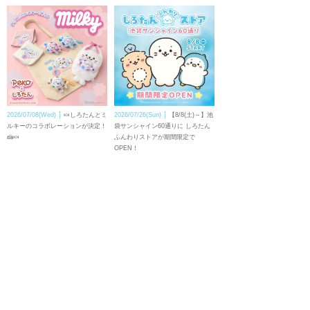
2026/07/08(Wed)
🍬しろたんとミ
2026/07/26(Sun)
【8/8(土)～】池
ルキーのコラボレーションが決定！
袋サンシャイン60通りに しろたん
🍰🍬
ふんわりストアが期間限定で
OPEN！
トップページ
壁紙ダウンロード
キャラクター
LINEスタンプ
トピックス
スマホアプリ