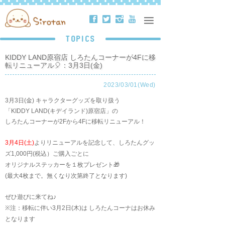
ä
å
ë
ð
TOPICS
KIDDY LAND原宿店 しろたんコーナーが4Fに移
転リニューアル🎈：3月3日(金)
2023/03/01(Wed)
3月3日(金) キャラクターグッズを取り扱う
「KIDDY LAND(キデイランド)原宿店」の
しろたんコーナーが2Fから4Fに移転リニューアル！
3月4日(土)
よりリニューアルを記念して、しろたんグッ
ズ1,000円(税込）ご購入ごとに
オリジナルステッカーを１枚プレゼント🎁
(最大4枚まで。無くなり次第終了となります)
ぜひ遊びに来てね♪
※注：移転に伴い3月2日(木)は しろたんコーナはお休み
となります