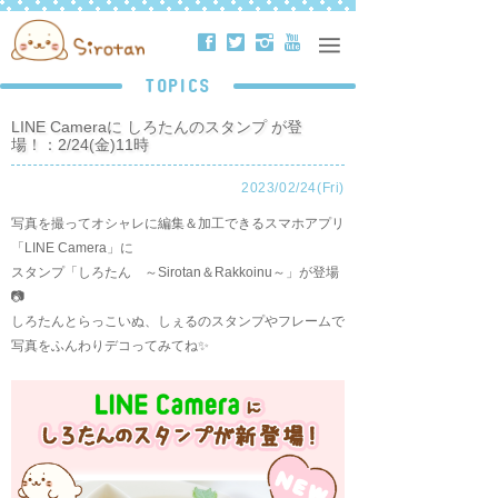
ä
å
ë
ð
TOPICS
LINE Cameraに しろたんのスタンプ が登
場！：2/24(金)11時
2023/02/24(Fri)
写真を撮ってオシャレに編集＆加工できるスマホアプリ
「LINE Camera」に
スタンプ「しろたん ～Sirotan＆Rakkoinu～」が登場
📷
しろたんとらっこいぬ、しぇるのスタンプやフレームで
写真をふんわりデコってみてね✨