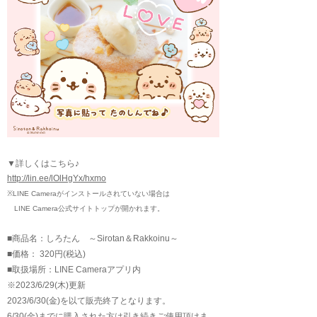
▼詳しくはこちら♪
http://lin.ee/lOlHgYx/hxmo
※LINE Cameraがインストールされていない場合は
LINE Camera公式サイトトップが開かれます。
■商品名：しろたん ～Sirotan＆Rakkoinu～
■価格： 320円(税込)
■取扱場所：LINE Cameraアプリ内
※2023/6/29(木)更新
2023/6/30(金)を以て販売終了となります。
6/30(金)までに購入された方は引き続きご使用頂けま