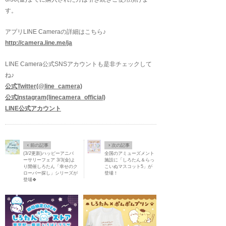
す。
アプリLINE Cameraの詳細はこちら♪
http://camera.line.me/ja
LINE Camera公式SNSアカウントも是非チェックして
ね♪
公式Twitter(@line_camera)
公式Instagram(linecamera_official)
LINE公式アカウント
Ô
×
前の記事
次の記事
(3/2更新)ハッピーアニバ
全国のアミューズメント
ーサリーフェア 3/3(金)よ
施設に「しろたん＆らっ
り開催しろたん「幸せのク
こいぬマスコット5」が
ローバー探し」シリーズが
登場！
登場🍀