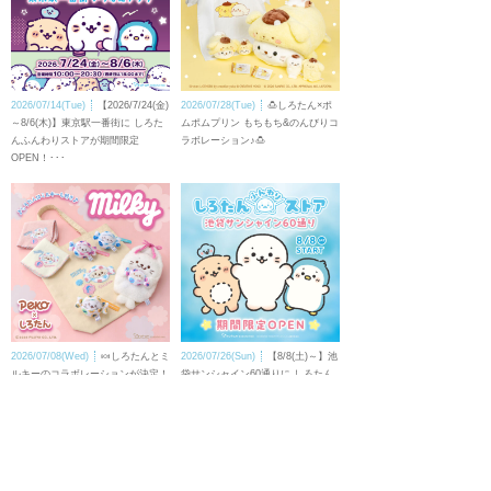
2026/07/14(Tue)
【2026/7/24(金)
2026/07/28(Tue)
🍮しろたん×ポ
～8/6(木)】東京駅一番街に しろた
ムポムプリン もちもち&のんびりコ
んふんわりストアが期間限定
ラボレーション♪🍮
OPEN！･･･
2026/07/08(Wed)
🍬しろたんとミ
2026/07/26(Sun)
【8/8(土)～】池
ルキーのコラボレーションが決定！
袋サンシャイン60通りに しろたん
🍰🍬
ふんわりストアが期間限定で
OPEN！