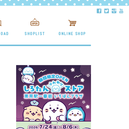
ä
å
ë
ð
LOAD
SHOPLIST
ONLINE SHOP