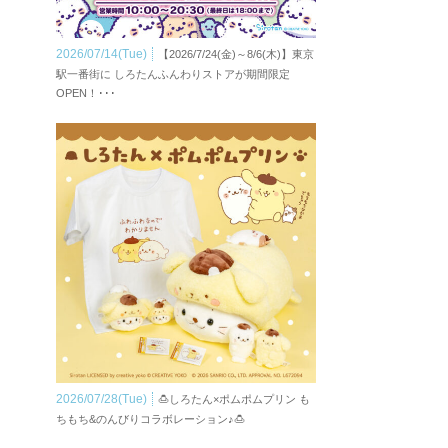
2026/07/14(Tue)
【2026/7/24(金)～8/6(木)】東京
駅一番街に しろたんふんわりストアが期間限定
OPEN！･･･
2026/07/28(Tue)
🍮しろたん×ポムポムプリン も
ちもち&のんびりコラボレーション♪🍮