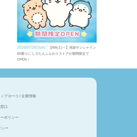
2026/07/26(Sun)
【8/8(土)～】池袋サンシャイン
60通りに しろたんふんわりストアが期間限定で
OPEN！
ティブヨーコ
/
企業情報
談窓口
シーポリシー
ポリシー