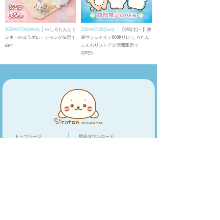
2026/07/08(Wed)
🍬しろたんとミ
2026/07/26(Sun)
【8/8(土)～】池
ルキーのコラボレーションが決定！
袋サンシャイン60通りに しろたん
🍰🍬
ふんわりストアが期間限定で
OPEN！
トップページ
壁紙ダウンロード
キャラクター
LINEスタンプ
トピックス
スマホアプリ
スペシャル
ショップリスト
オンラインショップ