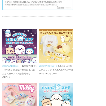
2026/07/14(Tue)
【2026/7/24(金)
2026/07/28(Tue)
🍮しろたん×ポ
～8/6(木)】東京駅一番街に しろた
ムポムプリン もちもち&のんびりコ
んふんわりストアが期間限定
ラボレーション♪🍮
OPEN！･･･