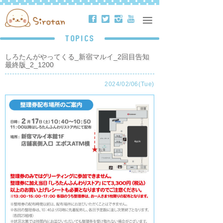
ä
å
ë
ð
TOPICS
しろたんがやってくる_新宿マルイ_2回目告知
最終版_2_1200
2024/02/06(Tue)