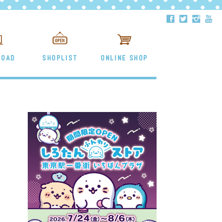
ä
å
ë
ð
LOAD
SHOPLIST
ONLINE SHOP