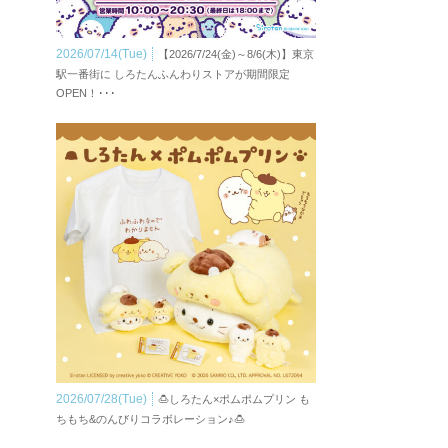
2026/07/14(Tue)
【2026/7/24(金)～8/6(木)】東京
駅一番街に しろたんふんわりストアが期間限定
OPEN！･･･
2026/07/28(Tue)
🍮しろたん×ポムポムプリン も
ちもち&のんびりコラボレーション♪🍮